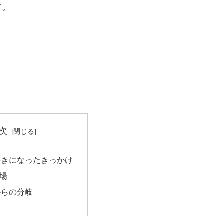
す。
次
好きになったきっかけ
登場
からの分岐