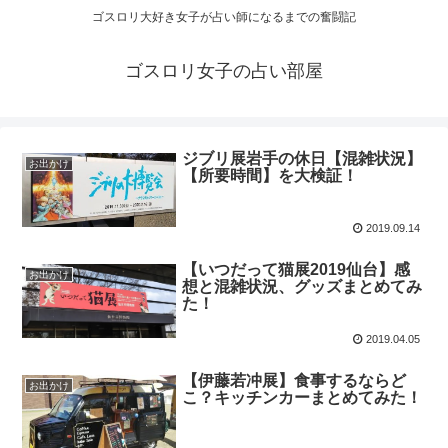
ゴスロリ大好き女子が占い師になるまでの奮闘記
ゴスロリ女子の占い部屋
ジブリ展岩手の休日【混雑状況】
お出かけ
【所要時間】を大検証！
2019.09.14
【いつだって猫展2019仙台】感
お出かけ
想と混雑状況、グッズまとめてみ
た！
2019.04.05
【伊藤若冲展】食事するならど
お出かけ
こ？キッチンカーまとめてみた！