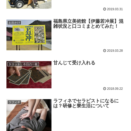
2019.03.31
福島県立美術館【伊藤若冲展】混
お出かけ
雑状況と口コミまとめてみた！
2019.03.28
甘んじて受け入れる
タロット 今日の一枚
2018.09.22
ラフィネでセラピストになるに
ラフィネ
は？研修と寮生活について